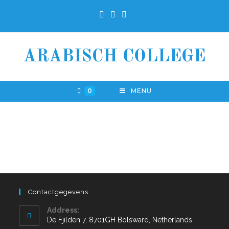
ARABISCH COLLEGE
0
MENU
Contactgegevens
Address:
De Fjilden 7, 8701GH Bolsward, Netherlands