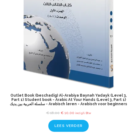
Outlet Book (beschadig) Al-Arabiya Baynah Yadayk (Level 3,
Part 1) Student book - Arabic At Your Hands (Level 3, Part 1)
سلسلة العربية بين يديك - Arabisch leren - Arabisch voor beginners
€
18,00
€
10,00
incl 9% Btw
LEES VERDER