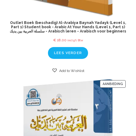
Outlet Boek (beschadig) Al-Arabiya Baynah Yadayk (Level 1,
Part 1) Student book - Arabic At Your Hands (Level 1, Part 1)
سلسلة العربية بين يديك - Arabisch leren - Arabisch voor beginners
€
18,00
incl 9% Btw
LEES VERDER
Add to Wishlist
AANBIEDING