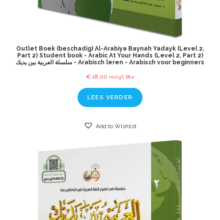
Outlet Boek (beschadig) Al-Arabiya Baynah Yadayk (Level 2,
Part 2) Student book - Arabic At Your Hands (Level 2, Part 2)
سلسلة العربية بين يديك - Arabisch leren - Arabisch voor beginners
€
18,00
incl 9% Btw
LEES VERDER
Add to Wishlist