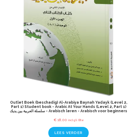
Outlet Boek (beschadig) Al-Arabiya Baynah Yadayk (Level 2,
Part 1) Student book - Arabic At Your Hands (Level 2, Part 1)
سلسلة العربية بين يديك - Arabisch leren - Arabisch voor beginners
€
18,00
incl 9% Btw
LEES VERDER