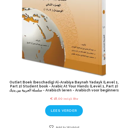
Outlet Boek (beschadig) Al-Arabiya Baynah Yadayk (Level 1,
Part 2) Student book - Arabic At Your Hands (Level 1, Part 2)
سلسلة العربية بين يديك - Arabisch leren - Arabisch voor beginners
€
18,00
incl 9% Btw
LEES VERDER
Add to Wishlist