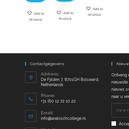
Add to
Add to
Add to
Wishlist
Wishlist
Wishlist
Contactgegevens
Nieuw
Address:
Ontvang 
De Fjilden 7, 8701GH Bolsward,
nieuwste 
Netherlands
nieuws o
Phone:
naar u v
+31 (60 12 72 10 22
Email:
info@arabischcollege.nl
Acce