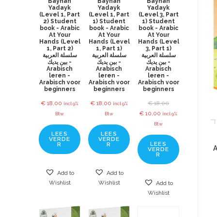
Baynah
Baynah
Baynah
Yadayk
Yadayk
Yadayk
(Level 1, Part
(Level 1, Part
(Level 3, Part
2) Student
1) Student
1) Student
book - Arabic
book - Arabic
book - Arabic
At Your
At Your
At Your
Hands (Level
Hands (Level
Hands (Level
1, Part 2)
1, Part 1)
3, Part 1)
سلسلة العربية
سلسلة العربية
سلسلة العربية
بين يديك -
بين يديك -
بين يديك -
Arabisch
Arabisch
Arabisch
leren -
leren -
leren -
Arabisch voor
Arabisch voor
Arabisch voor
beginners
beginners
beginners
€
18,00
€
18,00
€
18,00
incl 9%
incl 9%
€
10,00
Btw
Btw
incl 9%
Btw
LEES
LEES
VERDE
VERDE
LEES
R
R
A
VERDE
R
Add to
Add to
Wishlist
Wishlist
Add to
Wishlist