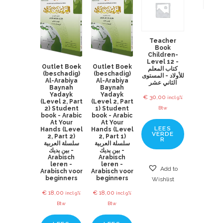
Teacher
Book
Children-
Level 12 -
Outlet Boek
Outlet Boek
كتاب المعلم
(beschadig)
(beschadig)
للأولاد - المستوى
Al-Arabiya
Al-Arabiya
الثاني عشر
Baynah
Baynah
Yadayk
Yadayk
€
30,00
incl 9%
(Level 2, Part
(Level 2, Part
2) Student
1) Student
Btw
book - Arabic
book - Arabic
At Your
At Your
LEES
Hands (Level
Hands (Level
VERDE
2, Part 2)
2, Part 1)
R
سلسلة العربية
سلسلة العربية
بين يديك -
بين يديك -
Arabisch
Arabisch
leren -
leren -
Add to
Arabisch voor
Arabisch voor
beginners
beginners
Wishlist
€
18,00
€
18,00
incl 9%
incl 9%
Btw
Btw