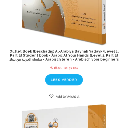
Outlet Boek (beschadig) Al-Arabiya Baynah Yadayk (Level 1,
Part 2) Student book - Arabic At Your Hands (Level 1, Part 2)
سلسلة العربية بين يديك - Arabisch leren - Arabisch voor beginners
€
18,00
incl 9% Btw
LEES VERDER
Add to Wishlist