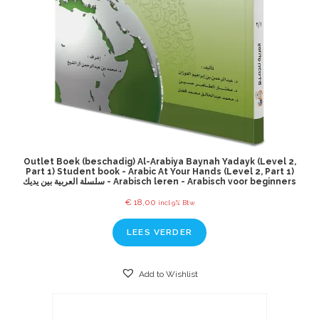
Outlet Boek (beschadig) Al-Arabiya Baynah Yadayk (Level 2,
Part 1) Student book - Arabic At Your Hands (Level 2, Part 1)
سلسلة العربية بين يديك - Arabisch leren - Arabisch voor beginners
€
18,00
incl 9% Btw
LEES VERDER
Add to Wishlist