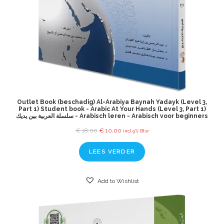
Outlet Book (beschadig) Al-Arabiya Baynah Yadayk (Level 3,
Part 1) Student book - Arabic At Your Hands (Level 3, Part 1)
سلسلة العربية بين يديك - Arabisch leren - Arabisch voor beginners
€
18,00
€
10,00
incl 9% Btw
LEES VERDER
Add to Wishlist