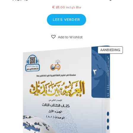
€
18,00
incl 9% Btw
LEES VERDER
Add to Wishlist
AANBIEDING