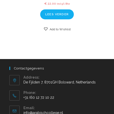
€
22,00
incl 9% Btw
LEES VERDER
Add to Wishlist
Contactgegevens
Address:
De Fjilden 7, 8701GH Bolsward, Netherlands
Phone:
+31 (60 12 72 10 22
Email:
info@arabischcollege.nl