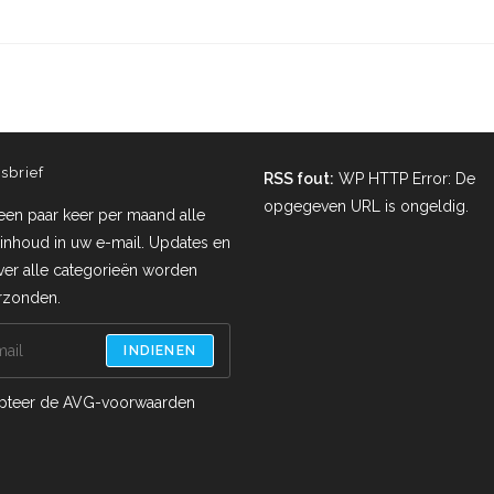
sbrief
RSS fout:
WP HTTP Error: De
opgegeven URL is ongeldig.
een paar keer per maand alle
inhoud in uw e-mail. Updates en
ver alle categorieën worden
erzonden.
INDIENEN
pteer de AVG-voorwaarden