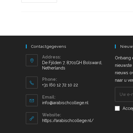
Contactgegevens
Nieuw
Address:
Ontvang 
De Fjilden 7, 8701GH Bolsward,
nieuwste 
Netherlands
nieuws o
Phone:
naar u v
+31 (60 12 72 10 22
Email:
info@arabischcollege.nl
Acce
Website:
https://arabischcollege.nl/