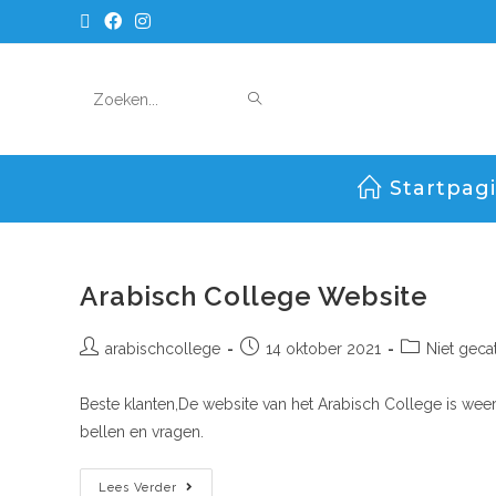
Zoek
op
Startpag
deze
site
Arabisch College Website
arabischcollege
14 oktober 2021
Niet geca
Beste klanten,De website van het Arabisch College is weer
bellen en vragen.
Lees Verder