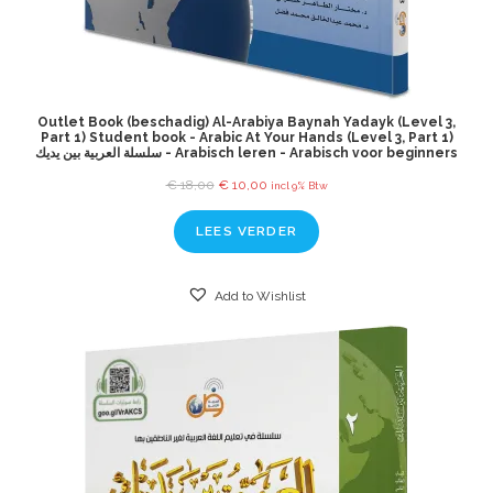
Outlet Book (beschadig) Al-Arabiya Baynah Yadayk (Level 3,
Part 1) Student book - Arabic At Your Hands (Level 3, Part 1)
سلسلة العربية بين يديك - Arabisch leren - Arabisch voor beginners
€
18,00
€
10,00
incl 9% Btw
LEES VERDER
Add to Wishlist