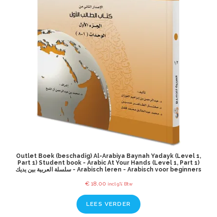
Outlet Boek (beschadig) Al-Arabiya Baynah Yadayk (Level 1,
Part 1) Student book - Arabic At Your Hands (Level 1, Part 1)
سلسلة العربية بين يديك - Arabisch leren - Arabisch voor beginners
€
18,00
incl 9% Btw
LEES VERDER