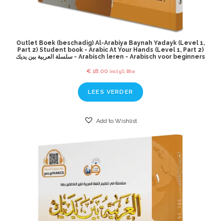
Outlet Boek (beschadig) Al-Arabiya Baynah Yadayk (Level 1,
Part 2) Student book - Arabic At Your Hands (Level 1, Part 2)
سلسلة العربية بين يديك - Arabisch leren - Arabisch voor beginners
€
18,00
incl 9% Btw
LEES VERDER
Add to Wishlist