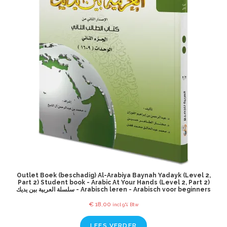
Outlet Boek (beschadig) Al-Arabiya Baynah Yadayk (Level 2,
Part 2) Student book - Arabic At Your Hands (Level 2, Part 2)
سلسلة العربية بين يديك - Arabisch leren - Arabisch voor beginners
€
18,00
incl 9% Btw
LEES VERDER