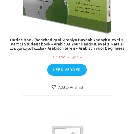
Outlet Boek (beschadig) Al-Arabiya Baynah Yadayk (Level 2,
Part 1) Student book - Arabic At Your Hands (Level 2, Part 1)
سلسلة العربية بين يديك - Arabisch leren - Arabisch voor beginners
€
18,00
incl 9% Btw
LEES VERDER
Add to Wishlist