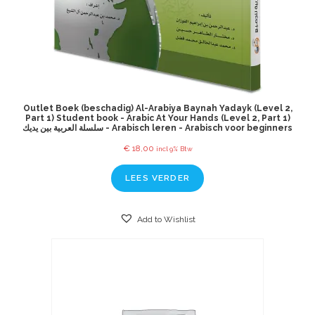
Outlet Boek (beschadig) Al-Arabiya Baynah Yadayk (Level 2,
Part 1) Student book - Arabic At Your Hands (Level 2, Part 1)
سلسلة العربية بين يديك - Arabisch leren - Arabisch voor beginners
€
18,00
incl 9% Btw
LEES VERDER
Add to Wishlist