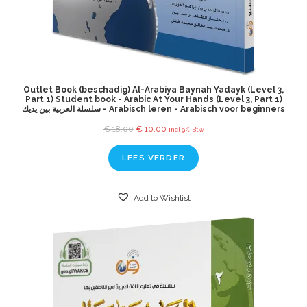
Outlet Book (beschadig) Al-Arabiya Baynah Yadayk (Level 3,
Part 1) Student book - Arabic At Your Hands (Level 3, Part 1)
سلسلة العربية بين يديك - Arabisch leren - Arabisch voor beginners
€
18,00
€
10,00
incl 9% Btw
LEES VERDER
Add to Wishlist