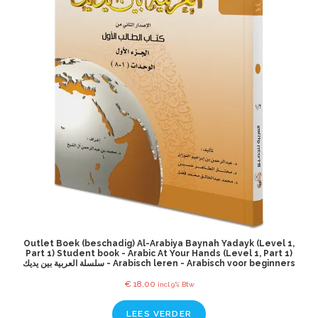
Outlet Boek (beschadig) Al-Arabiya Baynah Yadayk (Level 1,
Part 1) Student book - Arabic At Your Hands (Level 1, Part 1)
سلسلة العربية بين يديك - Arabisch leren - Arabisch voor beginners
€
18,00
incl 9% Btw
LEES VERDER