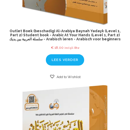
Outlet Boek (beschadig) Al-Arabiya Baynah Yadayk (Level 1,
Part 2) Student book - Arabic At Your Hands (Level 1, Part 2)
سلسلة العربية بين يديك - Arabisch leren - Arabisch voor beginners
€
18,00
incl 9% Btw
LEES VERDER
Add to Wishlist