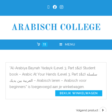
ARABISCH COLLEGE
11
MENU
“Al-Arabiya Baynah Yadayk (Level 3, Part 1&2) Student
book – Arabic At Your Hands (Level 3, Part 1&2) سلسلة
العربية بين يديك – Arabisch leren – Arabisch voor
beginners” is toegevoegd aan je winkelwagen.
BEKIJK WINKELWAGEN
Volgend product