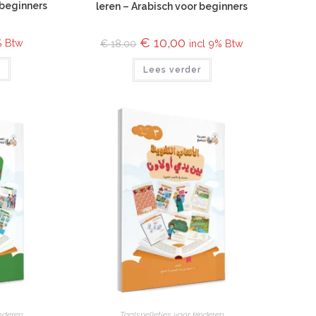
 beginners
leren – Arabisch voor beginners
€
10,00
% Btw
incl 9% Btw
€
18,00
r
Lees verder
inderen
Taalspelletjes voor kinderen