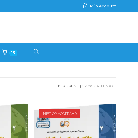
Mijn Account
15
BEKIJKEN:
30
60
ALLEMAAL
NIET OP VOORRAAD