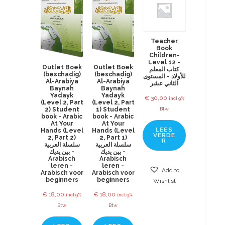
Teacher
Book
Children-
Level 12 -
Outlet Boek
Outlet Boek
كتاب المعلم
(beschadig)
(beschadig)
للأولاد - المستوى
Al-Arabiya
Al-Arabiya
الثاني عشر
Baynah
Baynah
Yadayk
Yadayk
€
30,00
incl 9%
(Level 2, Part
(Level 2, Part
2) Student
1) Student
Btw
book - Arabic
book - Arabic
At Your
At Your
LEES
Hands (Level
Hands (Level
VERDE
2, Part 2)
2, Part 1)
R
سلسلة العربية
سلسلة العربية
بين يديك -
بين يديك -
Arabisch
Arabisch
leren -
leren -
Add to
Arabisch voor
Arabisch voor
beginners
beginners
Wishlist
€
18,00
€
18,00
incl 9%
incl 9%
Btw
Btw