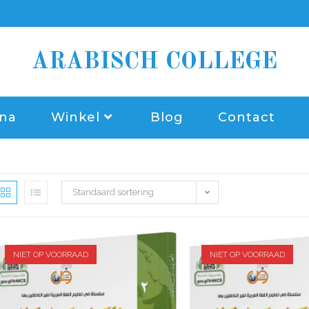
ARABISCH COLLEGE
ina
Winkel
Blog
Contact
Standaard sortering
NIET OP VOORRAAD
NIET OP VOORRAAD