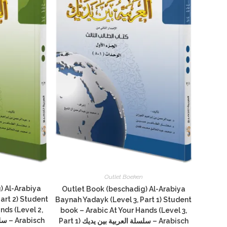
Outlet Boeken
) Al-Arabiya
Outlet Book (beschadig) Al-Arabiya
art 2) Student
Baynah Yadayk (Level 3, Part 1) Student
nds (Level 2,
book – Arabic At Your Hands (Level 3,
Part 1) سلسلة العربية بين يديك – Arabisch