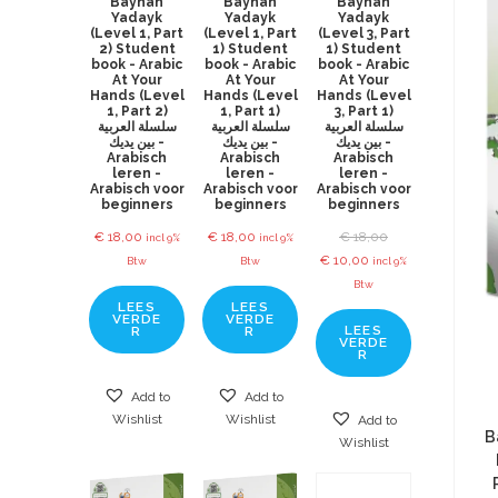
Baynah
Baynah
Baynah
Yadayk
Yadayk
Yadayk
(Level 1, Part
(Level 1, Part
(Level 3, Part
2) Student
1) Student
1) Student
book - Arabic
book - Arabic
book - Arabic
At Your
At Your
At Your
Hands (Level
Hands (Level
Hands (Level
1, Part 2)
1, Part 1)
3, Part 1)
سلسلة العربية
سلسلة العربية
سلسلة العربية
بين يديك -
بين يديك -
بين يديك -
Arabisch
Arabisch
Arabisch
leren -
leren -
leren -
Arabisch voor
Arabisch voor
Arabisch voor
beginners
beginners
beginners
€
18,00
€
18,00
€
18,00
incl 9%
incl 9%
€
10,00
Btw
Btw
incl 9%
Btw
LEES
LEES
VERDE
VERDE
LEES
R
R
VERDE
R
Add to
Add to
Wishlist
Wishlist
Add to
B
Wishlist
Part