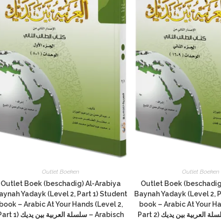
Outlet Boeken
Outlet Boeken
Outlet Boek (beschadig) Al-Arabiya
Outlet Boek (beschadig
aynah Yadayk (Level 2, Part 1) Student
Baynah Yadayk (Level 2, P
book – Arabic At Your Hands (Level 2,
book – Arabic At Your Ha
Part 2) سلسلة العربية بين يديك – Arabisch
 1) سلسلة العربية بين يديك – Arabisch