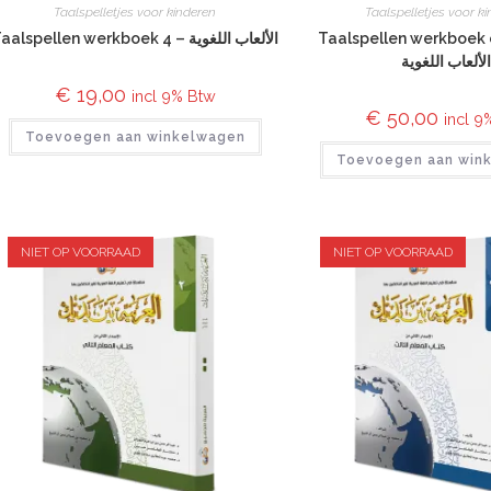
Taalspelletjes voor kinderen
Taalspelletjes voor k
Taalspellen werkboek 4 – الألعاب اللغوية
Taalspellen werkboek
لألعاب اللغوية
€
19,00
incl 9% Btw
€
50,00
incl 9
Toevoegen aan winkelwagen
Toevoegen aan win
NIET OP VOORRAAD
NIET OP VOORRAAD