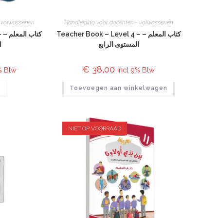
- volwassenen
Handleiding voor docenten - volwassenen
Teacher Book – Level 4 – كتاب المعلم –
 –
المستوى الرابع
ا
€
38,00
% Btw
incl 9% Btw
r
Toevoegen aan winkelwagen
NIET OP VOORRAAD