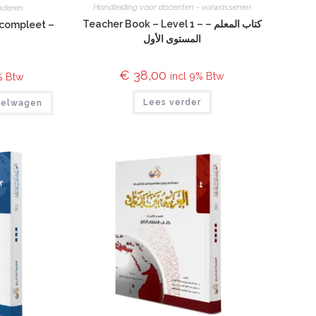
Handleiding voor docenten - volwassenen
inderen
Teacher Book – Level 1 – كتاب المعلم –
 compleet –
المستوى الأول
ا
€
38,00
incl 9% Btw
% Btw
Lees verder
kelwagen